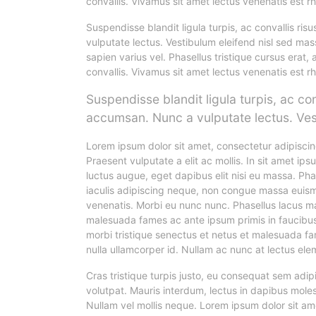
convallis. Vivamus sit amet lectus venenatis est rh
Suspendisse blandit ligula turpis, ac convallis r
vulputate lectus. Vestibulum eleifend nisl sed mas
sapien varius vel. Phasellus tristique cursus erat, 
convallis. Vivamus sit amet lectus venenatis est rh
Suspendisse blandit ligula turpis, ac c
accumsan. Nunc a vulputate lectus. Vest
Lorem ipsum dolor sit amet, consectetur adipiscing 
Praesent vulputate a elit ac mollis. In sit amet ip
luctus augue, eget dapibus elit nisi eu massa. Phase
iaculis adipiscing neque, non congue massa euismod
venenatis. Morbi eu nunc nunc. Phasellus lacus m
malesuada fames ac ante ipsum primis in faucibu
morbi tristique senectus et netus et malesuada fa
nulla ullamcorper id. Nullam ac nunc at lectus el
Cras tristique turpis justo, eu consequat sem ad
volutpat. Mauris interdum, lectus in dapibus molest
Nullam vel mollis neque. Lorem ipsum dolor sit am