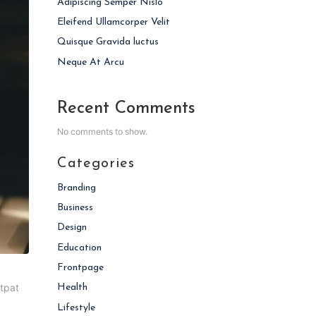
Adipiscing Semper Nislo
Eleifend Ullamcorper Velit
Quisque Gravida luctus
Neque At Arcu
Recent Comments
No comments to show.
Categories
Branding
Business
Design
Education
Frontpage
utpat
Health
Lifestyle