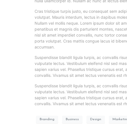
nulla ullamcorper id. Nullam ac nunc at lectus el
Cras tristique turpis justo, eu consequat sem ad
volutpat. Mauris interdum, lectus in dapibus molest
Nullam vel mollis neque. Lorem ipsum dolor sit am
penatibus et magnis dis parturient montes, nascet
nisl sit amet imperdiet convallis, nunc tortor conse
porta volutpat. Cras mattis congue lacus id biben
accumsan.
Suspendisse blandit ligula turpis, ac convallis r
vulputate lectus. Vestibulum eleifend nisl sed mas
sapien varius vel. Phasellus tristique cursus erat, 
convallis. Vivamus sit amet lectus venenatis est rh
Suspendisse blandit ligula turpis, ac convallis r
vulputate lectus. Vestibulum eleifend nisl sed mas
sapien varius vel. Phasellus tristique cursus erat, 
convallis. Vivamus sit amet lectus venenatis est rh
Branding
Business
Design
Marketi