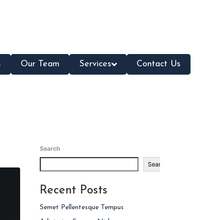
s
Our Team
Services
Contact Us
Search
Search
Recent Posts
Semet Pellentesque Tempus