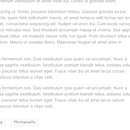
ementum vestibulum sit amet vitae dui. Donec ut gravida lorem.
ipiscing ut. Donec posuere bibendum metus. Quisque gravida luctus
ie, quam felis sollicitudin mauris, sit amet tempus velit lectus nec lo
et, consectetur adipiscing elit. Nullam vel enim dui. Cum sociis nato
ur ridiculus mus. Sed tincidunt accumsan massa id viverra. Sed sagit
quat tellus, vel molestie neque nulla non ligula. Proin tincidunt tellus 
dum. Mauris ut sodales libero. Maecenas feugiat sit amet enim in
isus fermentum non. Duis vestibulum quis quam vel accumsan. Nunc a
sa sagittis vestibulum. Vestibulum pretium blandit tellus, sodales vol
a placerat tellus laoreet eget. Fusce vitae dui sit amet lacus rutrum
oncus interdum a vitae velit.
isus fermentum non. Duis vestibulum quis quam vel accumsan. Nunc a
sa sagittis vestibulum. Vestibulum pretium blandit tellus, sodales vol
a placerat tellus laoreet eget. Fusce vitae dui sit amet lacus rutrum
oncus interdum a vitae velit.
ng
Photography