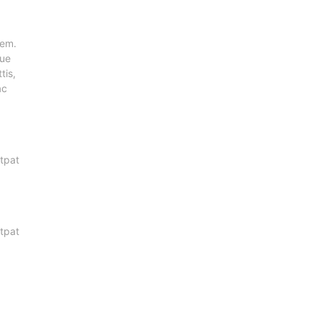
rem.
que
tis,
ac
utpat
utpat