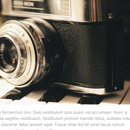
isus fermentum non. Duis vestibulum quis quam vel accumsan. Nunc a
sa sagittis vestibulum. Vestibulum pretium blandit tellus, sodales vol
a placerat tellus laoreet eget. Fusce vitae dui sit amet lacus rutrum