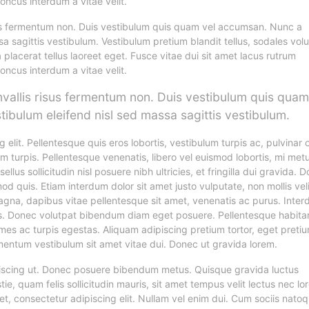
oncus interdum a vitae velit.
isus fermentum non. Duis vestibulum quis quam vel accumsan. Nunc a
sa sagittis vestibulum. Vestibulum pretium blandit tellus, sodales vol
a placerat tellus laoreet eget. Fusce vitae dui sit amet lacus rutrum
oncus interdum a vitae velit.
onvallis risus fermentum non. Duis vestibulum quis quam
ibulum eleifend nisl sed massa sagittis vestibulum.
elit. Pellentesque quis eros lobortis, vestibulum turpis ac, pulvinar 
sum turpis. Pellentesque venenatis, libero vel euismod lobortis, mi met
llus sollicitudin nisl posuere nibh ultricies, et fringilla dui gravida. 
 quis. Etiam interdum dolor sit amet justo vulputate, non mollis veli
agna, dapibus vitae pellentesque sit amet, venenatis ac purus. Inter
s. Donec volutpat bibendum diam eget posuere. Pellentesque habita
mes ac turpis egestas. Aliquam adipiscing pretium tortor, eget preti
ementum vestibulum sit amet vitae dui. Donec ut gravida lorem.
ipiscing ut. Donec posuere bibendum metus. Quisque gravida luctus
ie, quam felis sollicitudin mauris, sit amet tempus velit lectus nec lo
et, consectetur adipiscing elit. Nullam vel enim dui. Cum sociis nato