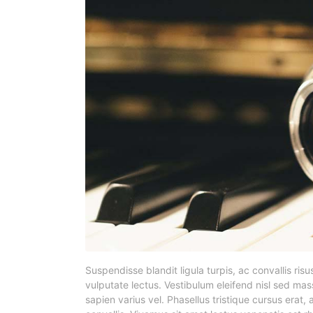
Suspendisse blandit ligula turpis, ac convallis r
vulputate lectus. Vestibulum eleifend nisl sed mas
sapien varius vel. Phasellus tristique cursus erat, 