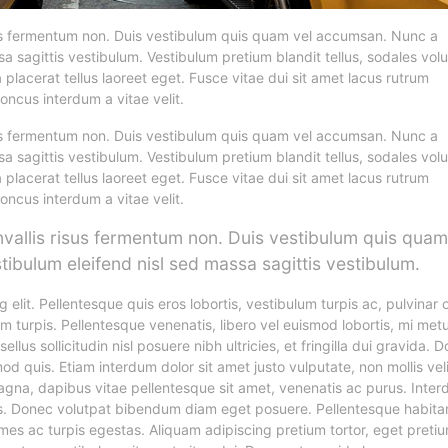
isus fermentum non. Duis vestibulum quis quam vel accumsan. Nunc a
sa sagittis vestibulum. Vestibulum pretium blandit tellus, sodales vol
a placerat tellus laoreet eget. Fusce vitae dui sit amet lacus rutrum
oncus interdum a vitae velit.
isus fermentum non. Duis vestibulum quis quam vel accumsan. Nunc a
sa sagittis vestibulum. Vestibulum pretium blandit tellus, sodales vol
a placerat tellus laoreet eget. Fusce vitae dui sit amet lacus rutrum
oncus interdum a vitae velit.
onvallis risus fermentum non. Duis vestibulum quis quam
ibulum eleifend nisl sed massa sagittis vestibulum.
elit. Pellentesque quis eros lobortis, vestibulum turpis ac, pulvinar 
sum turpis. Pellentesque venenatis, libero vel euismod lobortis, mi met
llus sollicitudin nisl posuere nibh ultricies, et fringilla dui gravida. 
 quis. Etiam interdum dolor sit amet justo vulputate, non mollis veli
agna, dapibus vitae pellentesque sit amet, venenatis ac purus. Inter
s. Donec volutpat bibendum diam eget posuere. Pellentesque habita
mes ac turpis egestas. Aliquam adipiscing pretium tortor, eget preti