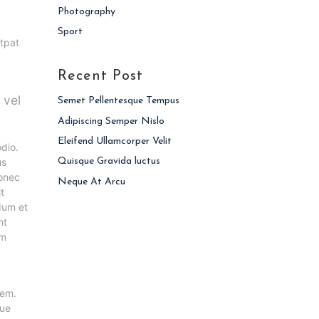
Photography
Sport
utpat
Recent Post
 vel
Semet Pellentesque Tempus
Adipiscing Semper Nislo
Eleifend Ullamcorper Velit
odio.
us
Quisque Gravida luctus
Donec
Neque At Arcu
t
dum et
nt
um
rem.
que