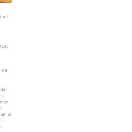
utpat
utpat
 vel
odio.
us
Donec
t
dum et
nt
um